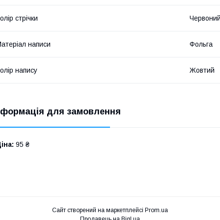
олір стрічки
Червони
атеріал написи
Фольга
олір напису
Жовтий
нформація для замовлення
іна:
95 ₴
Сайт створений на маркетплейсі
Prom.ua
Продавець на Bigl.ua