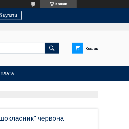
Кошик
б купити
Кошик
ОПЛАТА
ршокласник" червона