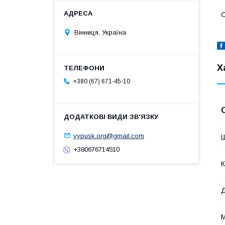
С
Вінниця, Україна
Х
+380 (67) 671-45-10
vypusk.org@gmail.com
+380676714510
К
М