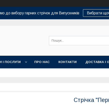
о до вибору гарних стрічок для Випускників
Вибрати що
И І ПОСЛУГИ
ПРО НАС
КОНТАКТИ
ДОСТАВКА І 
Стрічка "Пе