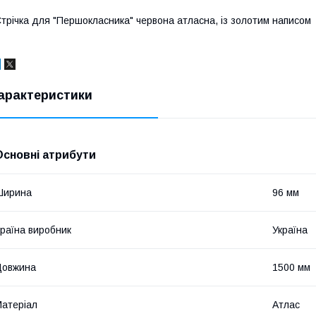
трічка для "Першокласника" червона атласна, із золотим написом
арактеристики
Основні атрибути
Ширина
96 мм
раїна виробник
Україна
Довжина
1500 мм
атеріал
Атлас