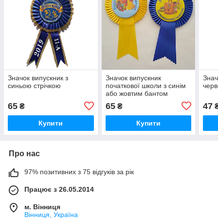
Значок випускник з
Значок випускник
Знач
синьою стрічкою
початкової школи з синім
черв
або жовтим бантом
65
65
47
₴
₴
Купити
Купити
Про нас
97% позитивних з 75 відгуків за рік
Працює з 26.05.2014
м. Вінниця
Вінниця, Україна