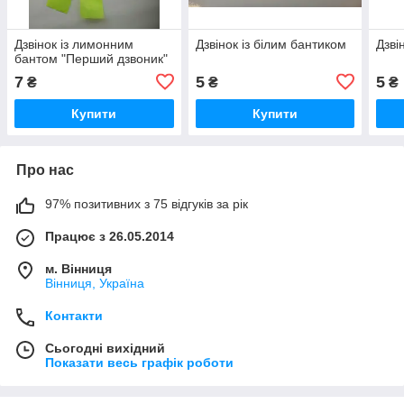
Дзвінок із лимонним
Дзвінок із білим бантиком
Дзві
бантом "Перший дзвоник"
7
5
5
₴
₴
₴
Купити
Купити
Про нас
97% позитивних з 75 відгуків за рік
Працює з 26.05.2014
м. Вінниця
Вінниця, Україна
Контакти
Сьогодні вихідний
Показати весь графік роботи