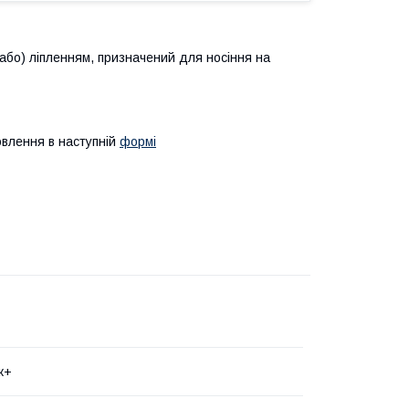
або) ліпленням, призначений для носіння на
овлення в наступній
формі
к+