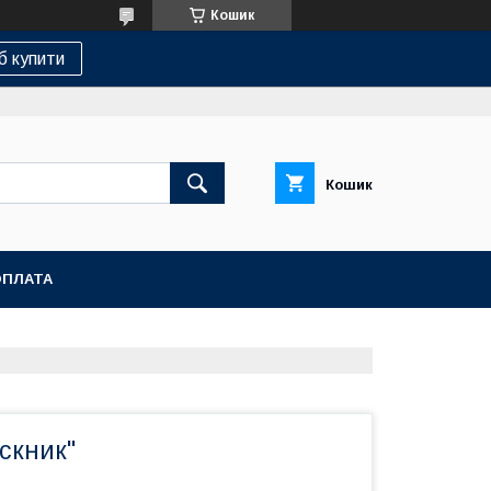
Кошик
б купити
Кошик
ОПЛАТА
скник"