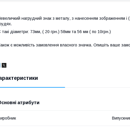
евеличкий нагрудний знак з металу, з нанесенням зображенням і (
рудях.
 такі діаметри: 73мм, ( 20 грн.) 58мм та 56 мм ( по 10грн.)
акож є можливість замовлення власного значка. Опишіть ваше зам
арактеристики
Основні атрибути
иробник
Випускни