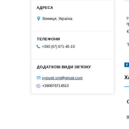
Н
Вінниця, Україна
г
Є
Т
+380 (67) 671-45-10
Х
vypusk.org@gmail.com
+380676714510
В