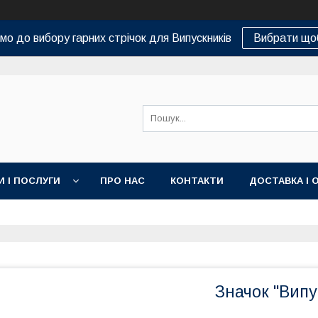
о до вибору гарних стрічок для Випускників
Вибрати що
И І ПОСЛУГИ
ПРО НАС
КОНТАКТИ
ДОСТАВКА І 
Значок "Випу