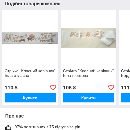
Подібні товари компанії
Стрічка "Класний керівник"
Стрічка "Класний керівник"
Стрі
Біла атласна
Біла шовкова
Бор
110
106
111
₴
₴
Купити
Купити
Про нас
97% позитивних з 75 відгуків за рік