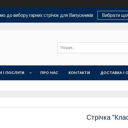
о до вибору гарних стрічок для Випускників
Вибрати що
И І ПОСЛУГИ
ПРО НАС
КОНТАКТИ
ДОСТАВКА І 
Стрічка "Кла