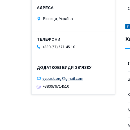
С
Вінниця, Україна
Х
+380 (67) 671-45-10
vypusk.org@gmail.com
В
+380676714510
К
М
М