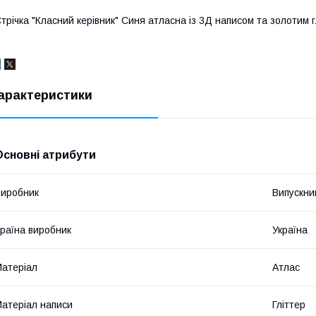
трічка "Класний керівник" Синя атласна із 3Д написом та золотим г
арактеристики
Основні атрибути
иробник
Випускни
раїна виробник
Україна
атеріал
Атлас
атеріал написи
Гліттер