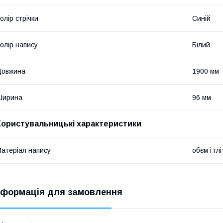
олір стрічки
Синій
олір напису
Білий
Довжина
1900 мм
Ширина
96 мм
Користувальницькі характеристики
атеріал напису
обєм і гл
нформація для замовлення