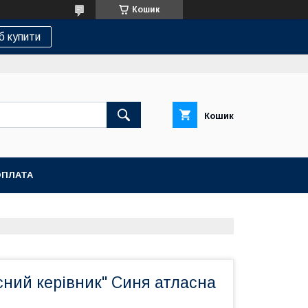
Кошик
б купити
Кошик
ОПЛАТА
сний керівник" Синя атласна