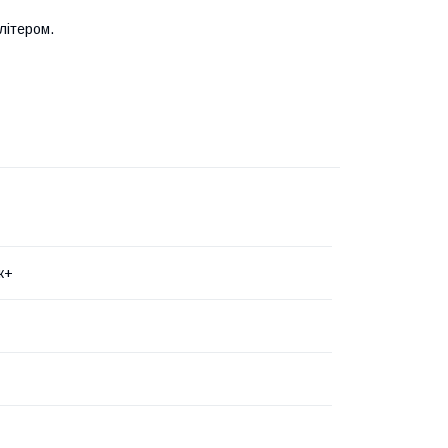
літером.
к+