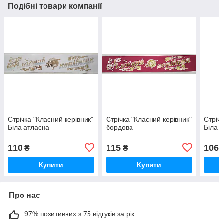
Подібні товари компанії
Стрічка "Класний керівник"
Стрічка "Класний керівник"
Стрі
Біла атласна
бордова
Біла
110
115
106
₴
₴
Купити
Купити
Про нас
97% позитивних з 75 відгуків за рік