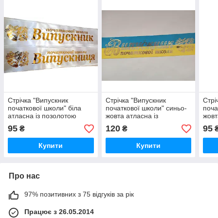
Стрічка "Випускник
Стрічка "Випускник
Стрі
початкової школи" біла
початкової школи" синьо-
поча
атласна із позолотою
жовта атласна із
жовт
позолотою
95
120
95
₴
₴
Купити
Купити
Про нас
97% позитивних з 75 відгуків за рік
Працює з 26.05.2014