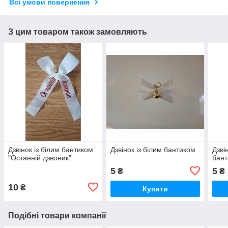
Всі умови повернення
З цим товаром також замовляють
Дзвінок із білим бантиком
Дзвінок із білим бантиком
Дзві
"Останній дзвоник"
бан
5
5
₴
₴
10
₴
Купити
Подібні товари компанії