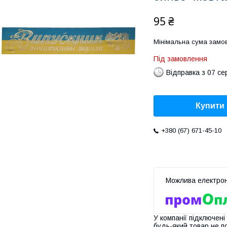
95 ₴
Мінімальна сума замов
Під замовлення
Відправка з 07 се
Купити
+380 (67) 671-45-10
У компанії підключені
будь-який товар не п