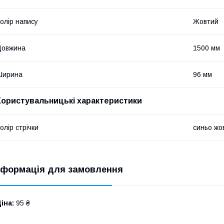
олір напису
Жовтий
Довжина
1500 мм
Ширина
96 мм
Користувальницькі характеристики
олір стрічки
синьо жо
нформація для замовлення
іна:
95 ₴