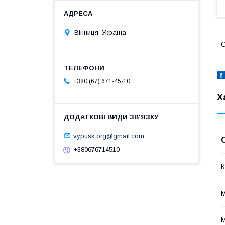
Вінниця, Україна
С
+380 (67) 671-45-10
Х
vypusk.org@gmail.com
+380676714510
К
М
М