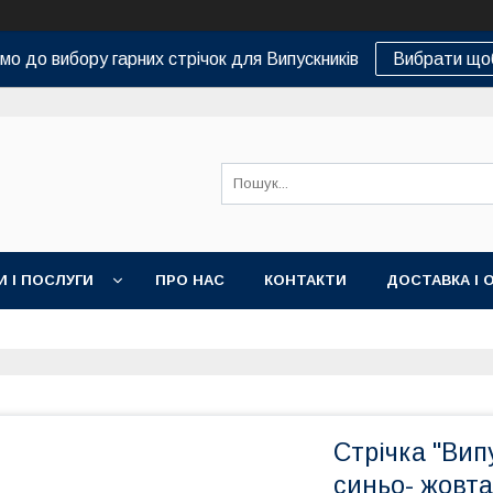
о до вибору гарних стрічок для Випускників
Вибрати що
И І ПОСЛУГИ
ПРО НАС
КОНТАКТИ
ДОСТАВКА І 
Стрічка "Вип
синьо- жовта