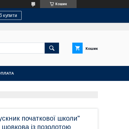
Кошик
б купити
Кошик
ОПЛАТА
ускник початкової школи"
 шовкова із позолотою