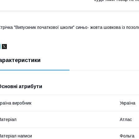
трічка "Випускник початкової школи" синьо- жовта шовкова із позо
арактеристики
Основні атрибути
раїна виробник
Україна
атеріал
Атлас
атеріал написи
Фольга