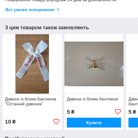
Всі умови повернення
З цим товаром також замовляють
Дзвінок із білим бантиком
Дзвінок із білим бантиком
Дзві
"Останній дзвоник"
бан
5
5
₴
₴
10
₴
Купити