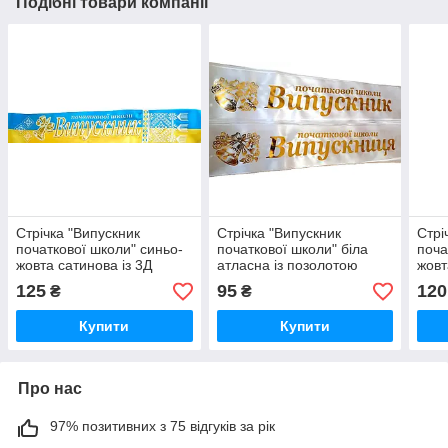
Подібні товари компанії
Стрічка "Випускник
Стрічка "Випускник
Стрі
початкової школи" синьо-
початкової школи" біла
поча
жовта сатинова із 3Д
атласна із позолотою
жовт
написом та золотим
поз
125
95
120
₴
₴
глітером.
Купити
Купити
Про нас
97% позитивних з 75 відгуків за рік