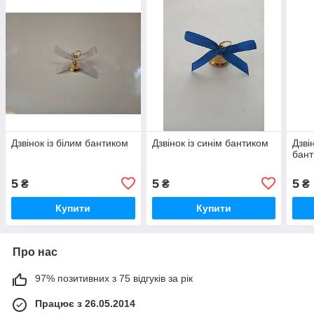
Дзвінок із білим бантиком
Дзвінок із синім бантиком
Дзві
бан
5
5
5
₴
₴
₴
Купити
Купити
Про нас
97% позитивних з 75 відгуків за рік
Працює з 26.05.2014