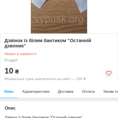
Дзвінок із білим бантиком "Останній
дзвоник"
Немає в наявності
Роздріб
10
₴
Мінімальна сума замовлення на сайті — 150 ₴
Опис
Характеристики
Доставка
Оплата
Умови п
Опис
Дзвінок із білим бантиком "Останній дзвоник"