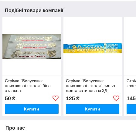
Подібні товари компанії
Стрічка "Випускник
Стрічка "Випускник
Стрі
початкової школи" біла
початкової школи" синьо-
клас
атласна
жовта сатинова із 3Д
написом та золотим
50
125
145
₴
₴
глітером.
Купити
Купити
Про нас