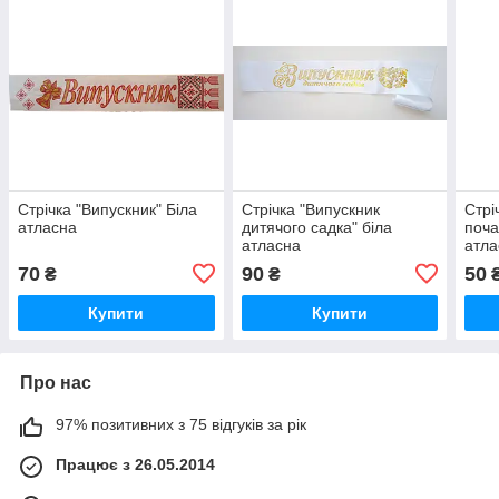
Стрічка "Випускник" Біла
Стрічка "Випускник
Стрі
атласна
дитячого садка" біла
поча
атласна
атла
70
90
50
₴
₴
Купити
Купити
Про нас
97% позитивних з 75 відгуків за рік
Працює з 26.05.2014