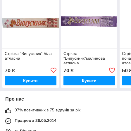
Стрічка "Випускник" Біла
Стрічка
Стрі
атласна
"Випускник"малинова
поча
атласна
атла
70
70
50
₴
₴
Купити
Купити
Про нас
97% позитивних з 75 відгуків за рік
Працює з 26.05.2014
м. Вінниця