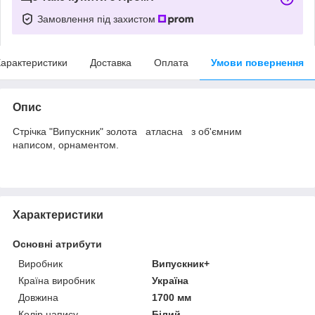
Замовлення під захистом
арактеристики
Доставка
Оплата
Умови повернення
Опис
Стрічка "Випускник" золота атласна з об'ємним
написом, орнаментом.
Характеристики
Основні атрибути
Виробник
Випускник+
Країна виробник
Україна
Довжина
1700 мм
Колір напису
Білий