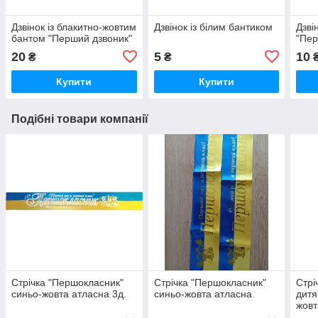
Дзвінок із блакитно-жовтим
Дзвінок із білим бантиком
Дзві
бантом "Перший дзвоник"
"Пер
20
5
10
₴
₴
Купити
Купити
Подібні товари компанії
Стрічка "Першокласник"
Стрічка "Першокласник"
Стрі
синьо-жовта атласна 3д.
синьо-жовта атласна
дитя
жовт