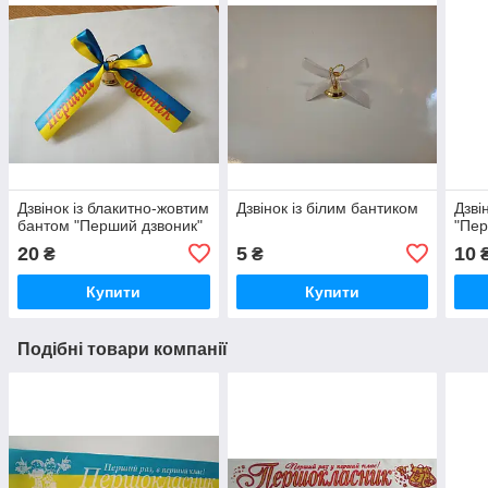
Дзвінок із блакитно-жовтим
Дзвінок із білим бантиком
Дзві
бантом "Перший дзвоник"
"Пер
20
5
10
₴
₴
Купити
Купити
Подібні товари компанії