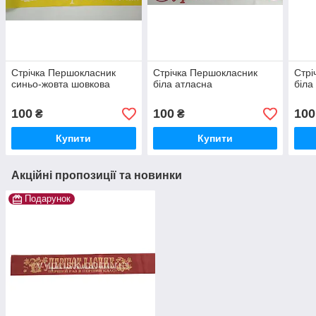
Стрічка Першокласник
Стрічка Першокласник
Стрі
синьо-жовта шовкова
біла атласна
біла
100
100
100
₴
₴
Купити
Купити
Акційні пропозиції та новинки
Подарунок