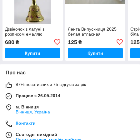
Дзвіночок з латуні з
Лента Випускниця 2025
Стрі
розписом емаллю
белая атласная
біла
680
125
125
₴
₴
Купити
Купити
Про нас
97% позитивних з 75 відгуків за рік
Працює з 26.05.2014
м. Вінниця
Вінниця, Україна
Контакти
Сьогодні вихідний
Показати весь графік роботи