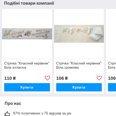
Подібні товари компанії
Стрічка "Класний керівник"
Стрічка "Класний керівник"
Стрі
Біла атласна
Біла шовкова
Біла
110
106
106
₴
₴
Купити
Купити
Про нас
97% позитивних з 75 відгуків за рік