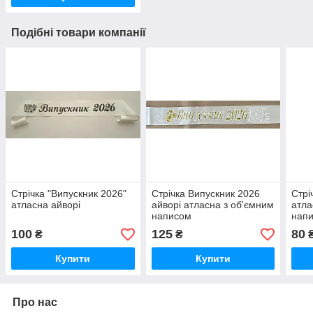
Подібні товари компанії
Стрічка "Випускник 2026"
Стрічка Випускник 2026
Стрі
атласна айворі
айворі атласна з об'ємним
атла
написом
нап
100
125
80
₴
₴
Купити
Купити
Про нас