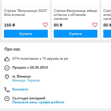
Стрічка "Випускниця 2023"
Стрічка Випускниця айворі
Стрі
біла атласна
атласна з об'ємним
атла
написом
нап
160
80
80
₴
₴
Купити
Купити
Про нас
97% позитивних з 75 відгуків за рік
Працює з 26.05.2014
м. Вінниця
Вінниця, Україна
Контакти
Сьогодні вихідний
Показати весь графік роботи