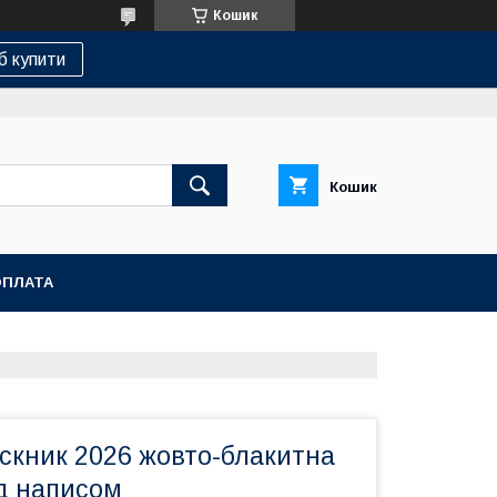
Кошик
б купити
Кошик
ОПЛАТА
скник 2026 жовто-блакитна
3д написом