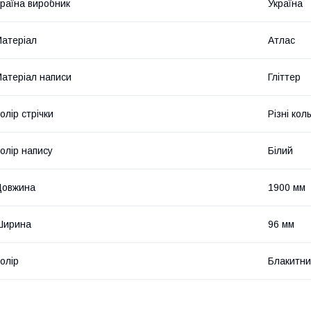
раїна виробник
Україна
атеріал
Атлас
атеріал написи
Гліттер
олір стрічки
Різні кол
олір напису
Білий
Довжина
1900 мм
Ширина
96 мм
олір
Блакитн