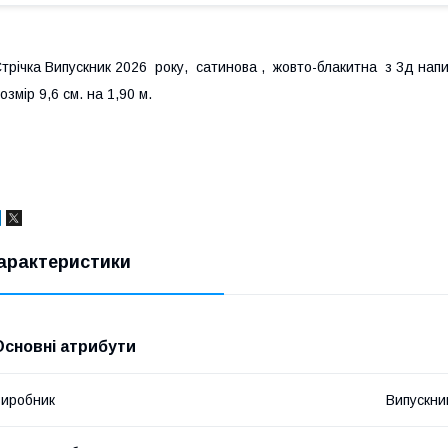
трічка Випускник 2026 року, сатинова , жовто-блакитна з 3д нап
озмір 9,6 см. на 1,90 м.
арактеристики
Основні атрибути
иробник
Випускни