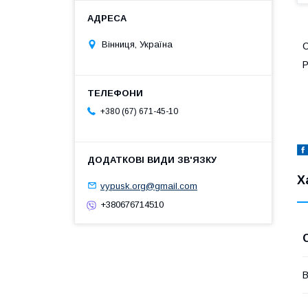
Вінниця, Україна
С
Р
+380 (67) 671-45-10
Х
vypusk.org@gmail.com
+380676714510
В