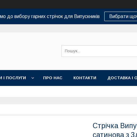
о до вибору гарних стрічок для Випускників
Вибрати що
И І ПОСЛУГИ
ПРО НАС
КОНТАКТИ
ДОСТАВКА І 
Стрічка Випу
сатинова з 