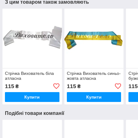
З цим товаром також замовляють
Стрічка Вихователь біла
Стрічка Вихователь синьо-
Стрі
атласна
жовта атласна
бузк
115
115
115
₴
₴
Купити
Купити
Подібні товари компанії