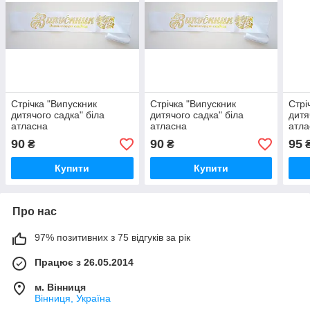
Стрічка "Випускник
Стрічка "Випускник
Стрі
дитячого садка" біла
дитячого садка" біла
дитя
атласна
атласна
атла
90
90
95
₴
₴
Купити
Купити
Про нас
97% позитивних з 75 відгуків за рік
Працює з 26.05.2014
м. Вінниця
Вінниця, Україна