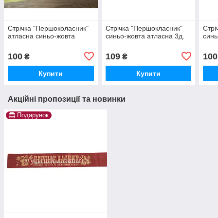
Стрічка "Першоколасник"
Стрічка "Першокласник"
Стрі
атласна синьо-жовта
синьо-жовта атласна 3д.
синь
100
109
100
₴
₴
Купити
Купити
Акційні пропозиції та новинки
Подарунок