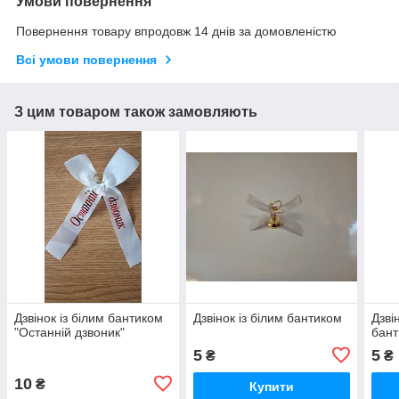
Умови повернення
Повернення товару впродовж 14 днів за домовленістю
Всі умови повернення
З цим товаром також замовляють
Дзвінок із білим бантиком
Дзвінок із білим бантиком
Дзві
"Останній дзвоник"
бан
5
5
₴
₴
10
₴
Купити