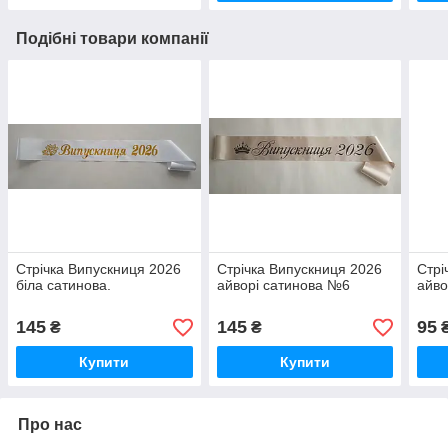
Подібні товари компанії
Стрічка Випускниця 2026
Стрічка Випускниця 2026
Стрі
біла сатинова.
айворі сатинова №6
айво
145
145
95
₴
₴
Купити
Купити
Про нас