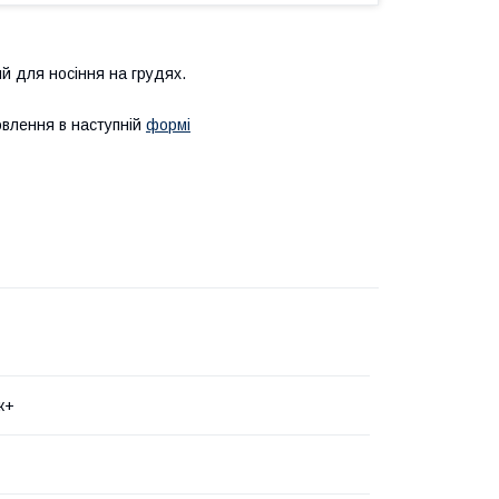
 для носіння на грудях.
овлення в наступній
формі
к+