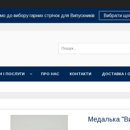
о до вибору гарних стрічок для Випускників
Вибрати що
И І ПОСЛУГИ
ПРО НАС
КОНТАКТИ
ДОСТАВКА І 
Медалька "В