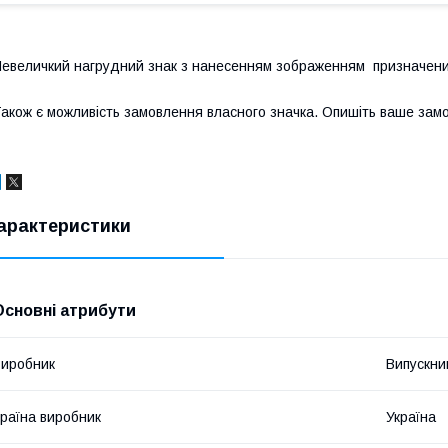
евеличкий нагрудний знак з нанесенням зображенням призначений
акож є можливість замовлення власного значка. Опишіть ваше зам
арактеристики
Основні атрибути
иробник
Випускни
раїна виробник
Україна