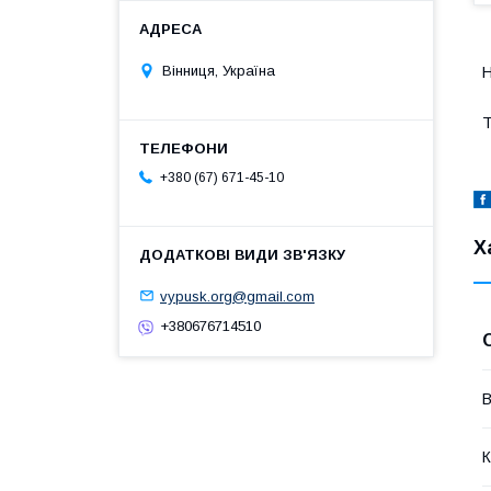
Вінниця, Україна
Н
Т
+380 (67) 671-45-10
Х
vypusk.org@gmail.com
+380676714510
В
К