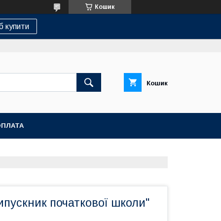
Кошик
б купити
Кошик
ОПЛАТА
ипускник початкової школи"