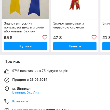
Значок випускник
Значок випускник з
Знач
початкової школи з синім
червоною стрічкою
або жовтим бантом
65
47
21
₴
₴
Купити
Купити
Про нас
97% позитивних з 75 відгуків за рік
Працює з 26.05.2014
м. Вінниця
Вінниця, Україна
Контакти
Сьогодні працює з 09:00 до 17:00