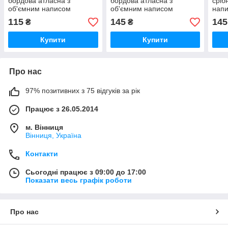
бордова атласна з
бордова атласна з
сріб
об'ємним написом
об'ємним написом
нап
115
145
145
₴
₴
Купити
Купити
Про нас
97% позитивних з 75 відгуків за рік
Працює з 26.05.2014
м. Вінниця
Вінниця, Україна
Контакти
Сьогодні працює з 09:00 до 17:00
Показати весь графік роботи
Про нас