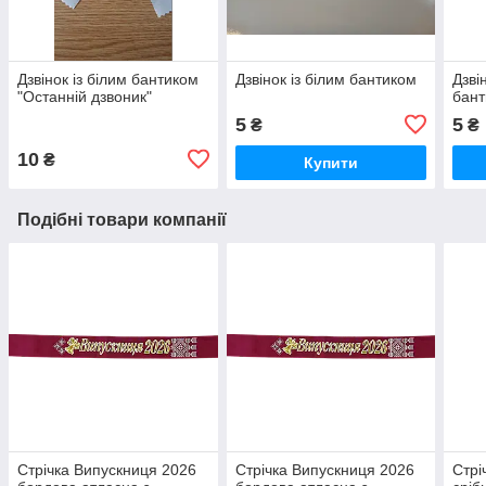
Дзвінок із білим бантиком
Дзвінок із білим бантиком
Дзві
"Останній дзвоник"
бан
5
5
₴
₴
10
₴
Купити
Подібні товари компанії
Стрічка Випускниця 2026
Стрічка Випускниця 2026
Стрі