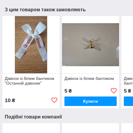
З цим товаром також замовляють
Дзвінок із білим бантиком
Дзвінок із білим бантиком
Дзві
"Останній дзвоник"
бан
5
5
₴
₴
10
₴
Купити
Подібні товари компанії