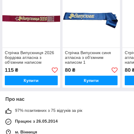
Стрічка Випускниця 2026
Стрічка Випускник синя
Стрі
бордова атласна з
атласна з об'ємним
атла
об'ємним написом
написом 1
напи
115
80
80
₴
₴
Купити
Купити
Про нас
97% позитивних з 75 відгуків за рік
Працює з 26.05.2014
м. Вінниця