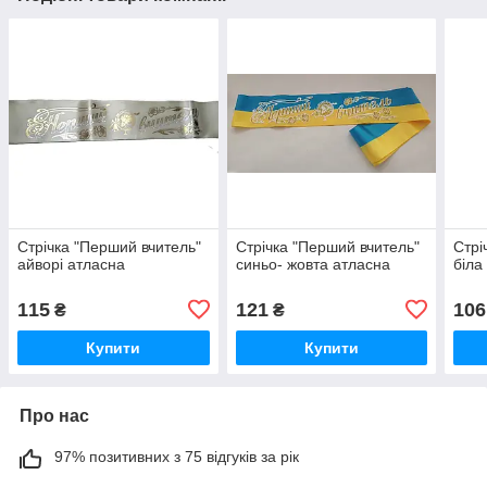
Стрічка "Перший вчитель"
Стрічка "Перший вчитель"
Стрі
айворі атласна
синьо- жовта атласна
біла
115
121
106
₴
₴
Купити
Купити
Про нас
97% позитивних з 75 відгуків за рік