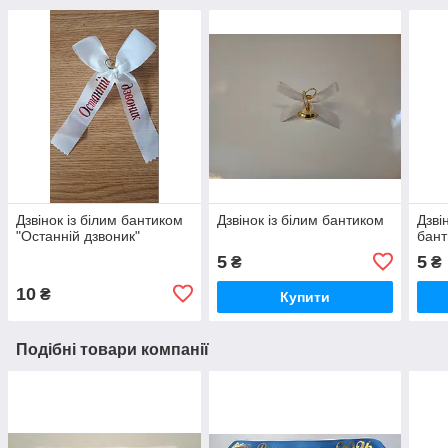
Дзвінок із білим бантиком
Дзвінок із білим бантиком
Дзві
"Останній дзвоник"
бан
5
5
₴
₴
10
₴
Купити
Подібні товари компанії