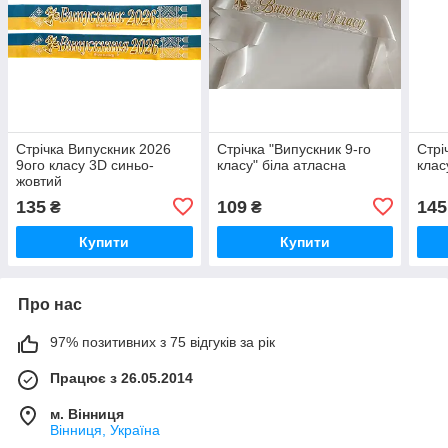
Стрічка Випускник 2026
Стрічка "Випускник 9-го
Стрі
9ого класу 3D синьо-
класу" біла атласна
клас
жовтий
135
109
145
₴
₴
Купити
Купити
Про нас
97% позитивних з 75 відгуків за рік
Працює з 26.05.2014
м. Вінниця
Вінниця, Україна