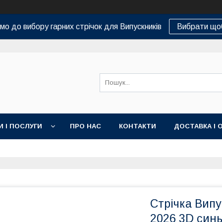
о до вибору гарних стрічок для Випускників
Вибрати що
И І ПОСЛУГИ
ПРО НАС
КОНТАКТИ
ДОСТАВКА І 
Стрічка Випу
2026 3D син