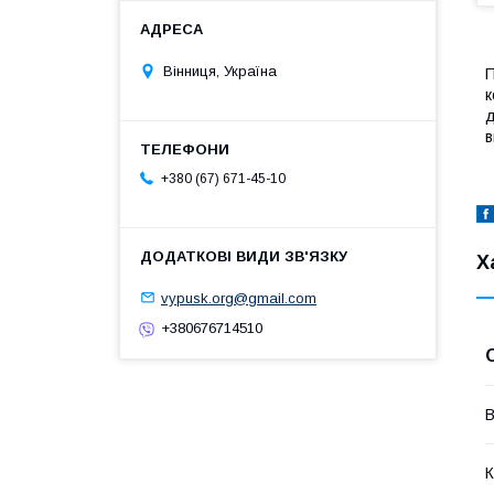
Вінниця, Україна
П
к
д
в
+380 (67) 671-45-10
Х
vypusk.org@gmail.com
+380676714510
В
К