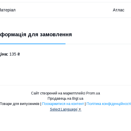
атеріал
Атлас
нформація для замовлення
іна:
135 ₴
Сайт створений на маркетплейсі
Prom.ua
Продавець на Bigl.ua
Товари для випускників |
Поскаржитися на контент
|
Політика конфіденційності
Select Language
▼