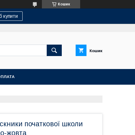
Кошик
б купити
Кошик
ОПЛАТА
скники початкової школи
ьо-жовта