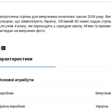
атріотична стрічка для випускника початкової школи 2026 року. Виг
ольорах, що символізують Україну. Об’ємний 3D напис надає стрічц
ля учнів 4 класу, які переходять у середню школу. М’яка та приємн
иглядає на випускних фото.
арактеристики
Основні атрибути
иробник
Випускни
раїна виробник
Україна