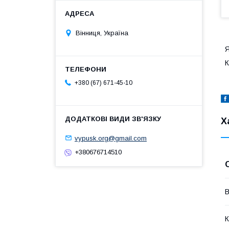
Вінниця, Україна
Я
К
+380 (67) 671-45-10
Х
vypusk.org@gmail.com
+380676714510
В
К