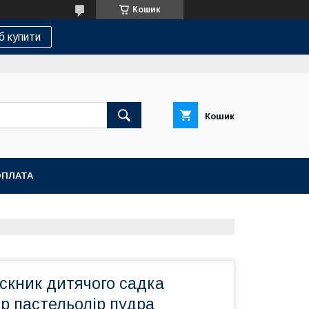
Кошик
б купити
Кошик
ОПЛАТА
скник дитячого садка
ір пастельолір пудра