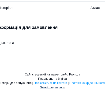
атеріал
Атлас
нформація для замовлення
іна:
90 ₴
Сайт створений на маркетплейсі
Prom.ua
Продавець на Bigl.ua
Товари для випускників |
Поскаржитися на контент
|
Політика конфіденційності
Select Language
▼