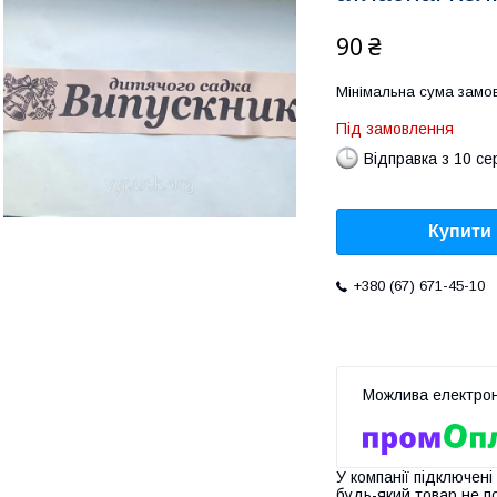
90 ₴
Мінімальна сума замов
Під замовлення
Відправка з 10 се
Купити
+380 (67) 671-45-10
У компанії підключені
будь-який товар не п