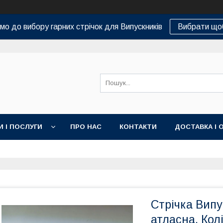
о до вибору гарних стрічок для Випускників
Вибрати що
И І ПОСЛУГИ
ПРО НАС
КОНТАКТИ
ДОСТАВКА І 
Стрічка Випу
атласна. Кол