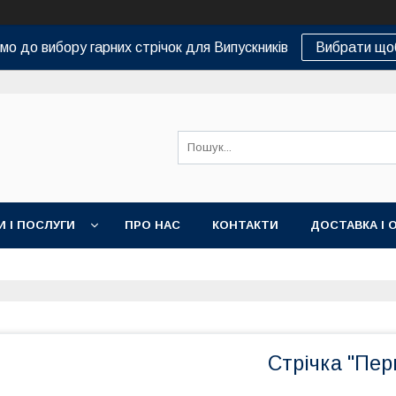
о до вибору гарних стрічок для Випускників
Вибрати що
И І ПОСЛУГИ
ПРО НАС
КОНТАКТИ
ДОСТАВКА І 
Стрічка "Пер