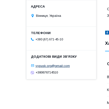
С
З
Вінниця, Україна
+380 (67) 671-45-10
Х
vypusk.org@gmail.com
+380676714510
В
К
М