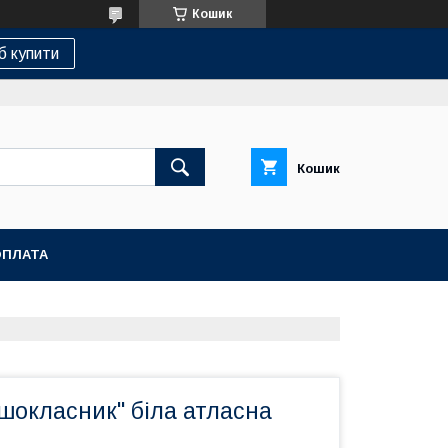
Кошик
б купити
Кошик
ОПЛАТА
шокласник" біла атласна