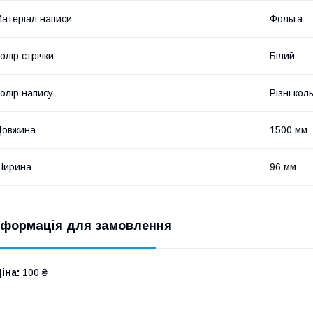
атеріал написи
Фольга
олір стрічки
Білий
олір напису
Різні кол
Довжина
1500 мм
Ширина
96 мм
нформація для замовлення
іна:
100 ₴