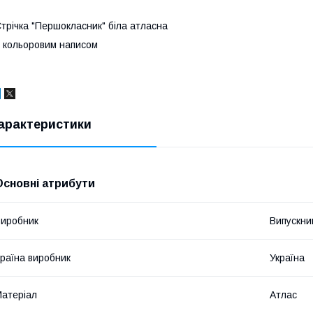
трічка "Першокласник" біла атласна
 кольоровим написом
арактеристики
Основні атрибути
иробник
Випускни
раїна виробник
Україна
атеріал
Атлас