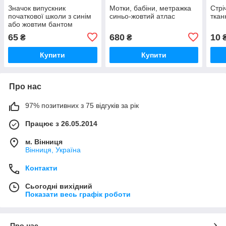
Значок випускник
Мотки, бабіни, метражка
Стрі
початкової школи з синім
синьо-жовтий атлас
ткан
або жовтим бантом
65
680
10
₴
₴
₴
Купити
Купити
Про нас
97% позитивних з 75 відгуків за рік
Працює з 26.05.2014
м. Вінниця
Вінниця, Україна
Контакти
Сьогодні вихідний
Показати весь графік роботи
Про нас