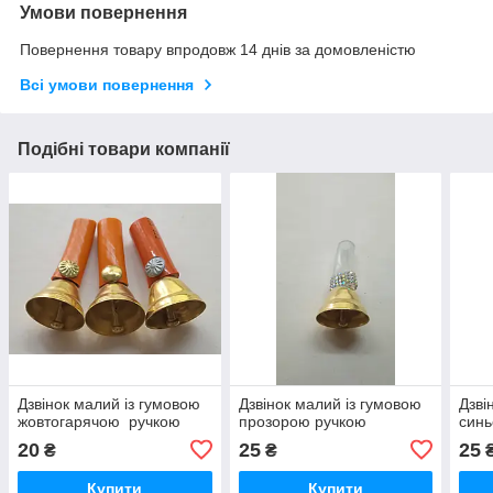
Умови повернення
Повернення товару впродовж 14 днів за домовленістю
Всі умови повернення
Подібні товари компанії
Дзвінок малий із гумовою
Дзвінок малий із гумовою
Дзві
жовтогарячою ручкою
прозорою ручкою
син
20
25
25
₴
₴
Купити
Купити