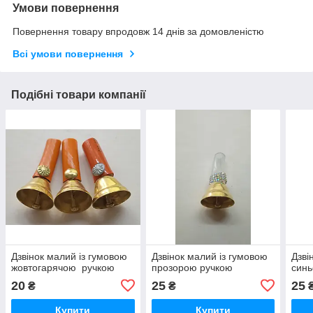
Умови повернення
Повернення товару впродовж 14 днів за домовленістю
Всі умови повернення
Подібні товари компанії
Дзвінок малий із гумовою
Дзвінок малий із гумовою
Дзві
жовтогарячою ручкою
прозорою ручкою
син
20
25
25
₴
₴
Купити
Купити