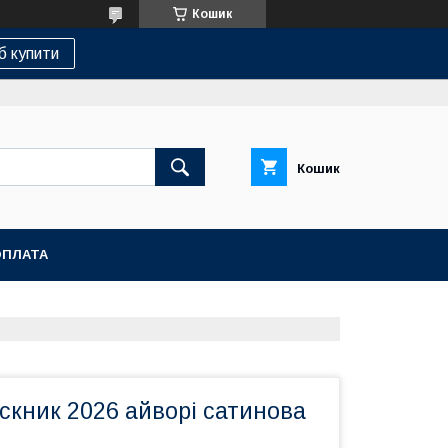
Кошик
б купити
Кошик
ОПЛАТА
скник 2026 айворі сатинова