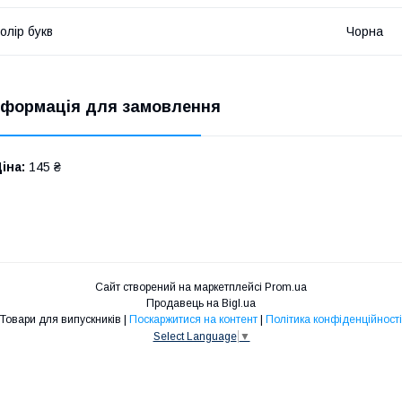
олір букв
Чорна
нформація для замовлення
іна:
145 ₴
Сайт створений на маркетплейсі
Prom.ua
Продавець на Bigl.ua
Товари для випускників |
Поскаржитися на контент
|
Політика конфіденційності
Select Language
▼