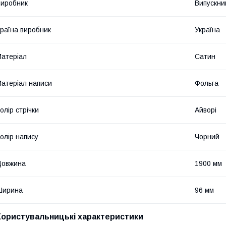
иробник
Випускни
раїна виробник
Україна
атеріал
Сатин
атеріал написи
Фольга
олір стрічки
Айворі
олір напису
Чорний
Довжина
1900 мм
Ширина
96 мм
Користувальницькі характеристики