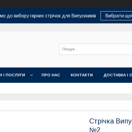
о до вибору гарних стрічок для Випускників
Вибрати що
И І ПОСЛУГИ
ПРО НАС
КОНТАКТИ
ДОСТАВКА І 
Стрічка Випу
№2