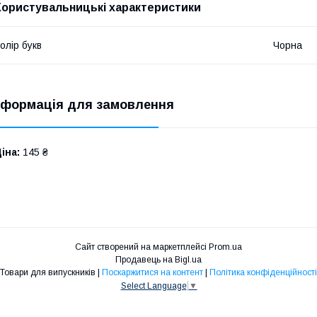
Користувальницькі характеристики
олір букв
Чорна
нформація для замовлення
іна:
145 ₴
Сайт створений на маркетплейсі
Prom.ua
Продавець на Bigl.ua
Товари для випускників |
Поскаржитися на контент
|
Політика конфіденційності
Select Language
▼