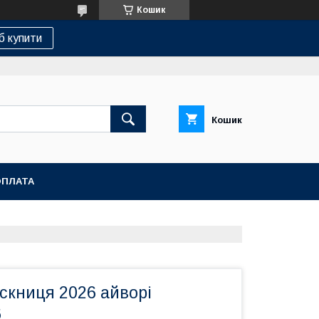
Кошик
б купити
Кошик
ОПЛАТА
скниця 2026 айворі
6