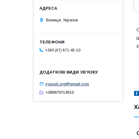
Вінниця, Україна
С
Ш
Я
+380 (67) 671-45-10
vypusk.org@gmail.com
+380676714510
Х