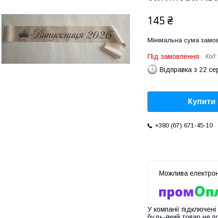
145 ₴
Мінімальна сума замов
Під замовлення
Код
Відправка з 22 се
Купити
+380 (67) 671-45-10
У компанії підключені
будь-який товар не п