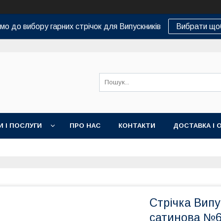
о до вибору гарних стрічок для Випускників
Вибрати що
И І ПОСЛУГИ
ПРО НАС
КОНТАКТИ
ДОСТАВКА І 
Стрічка Випу
сатинова №