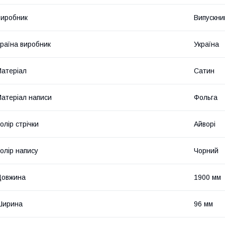
иробник
Випускни
раїна виробник
Україна
атеріал
Сатин
атеріал написи
Фольга
олір стрічки
Айворі
олір напису
Чорний
Довжина
1900 мм
Ширина
96 мм