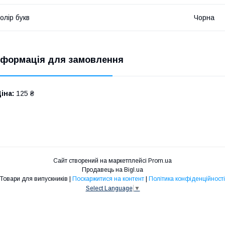
олір букв
Чорна
нформація для замовлення
іна:
125 ₴
Сайт створений на маркетплейсі
Prom.ua
Продавець на Bigl.ua
Товари для випускників |
Поскаржитися на контент
|
Політика конфіденційності
Select Language
▼