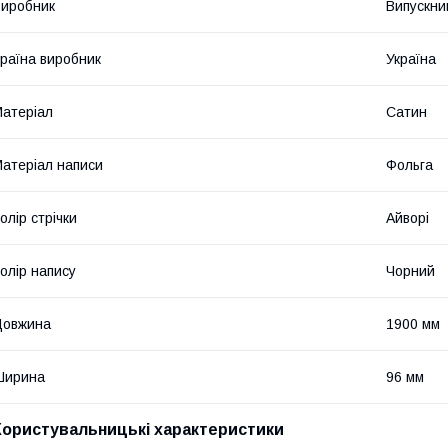
иробник
Випускни
раїна виробник
Україна
атеріал
Сатин
атеріал написи
Фольга
олір стрічки
Айворі
олір напису
Чорний
Довжина
1900 мм
Ширина
96 мм
Користувальницькі характеристики