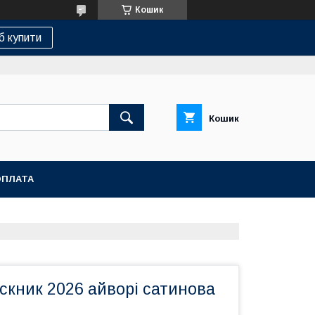
Кошик
б купити
Кошик
ОПЛАТА
скник 2026 айворі сатинова