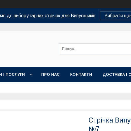
о до вибору гарних стрічок для Випускників
Вибрати що
И І ПОСЛУГИ
ПРО НАС
КОНТАКТИ
ДОСТАВКА І 
Стрічка Випу
№7