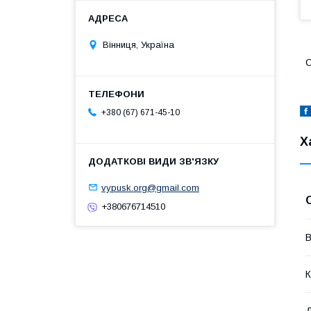
Вінниця, Україна
С
+380 (67) 671-45-10
Х
vypusk.org@gmail.com
+380676714510
В
К