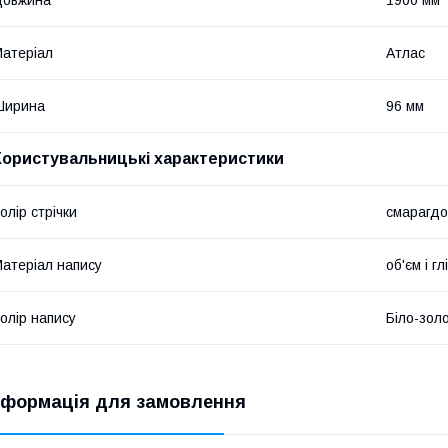
Довжина
1900 мм
атеріал
Атлас
Ширина
96 мм
Користувальницькі характеристики
олір стрічки
смарагдо
атеріал напису
об'єм і гл
олір напису
Біло-зол
нформація для замовлення