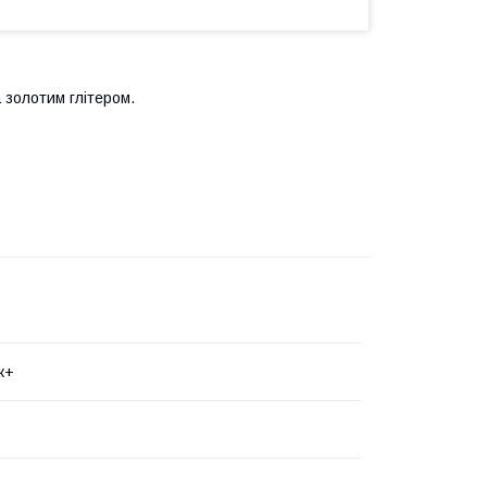
 золотим глітером.
к+