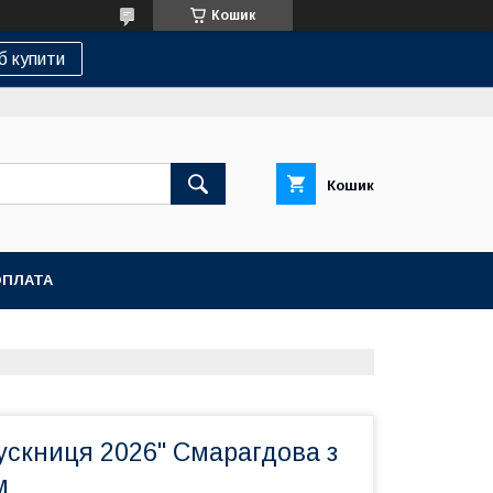
Кошик
б купити
Кошик
ОПЛАТА
ускниця 2026" Смарагдова з
м