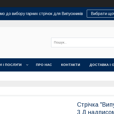
о до вибору гарних стрічок для Випускників
Вибрати що
И І ПОСЛУГИ
ПРО НАС
КОНТАКТИ
ДОСТАВКА І 
Стрічка "Вип
3 Д надписо