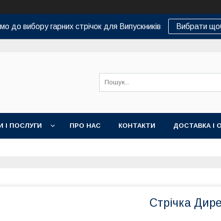
о до вибору гарних стрічок для Випускників
Вибрати що
И І ПОСЛУГИ
ПРО НАС
КОНТАКТИ
ДОСТАВКА І 
Стрічка Дире