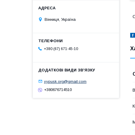
С
Вінниця, Україна
Х
+380 (67) 671-45-10
vypusk.org@gmail.com
+380676714510
В
К
М