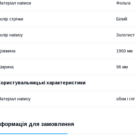
атеріал написи
Фольга
олір стрічки
Білий
олір напису
Золотист
Довжина
1900 мм
Ширина
96 мм
Користувальницькі характеристики
атеріал напису
обєм і гл
нформація для замовлення