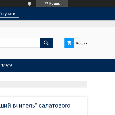
Кошик
б купити
Кошик
ОПЛАТА
ший вчитель" салатового