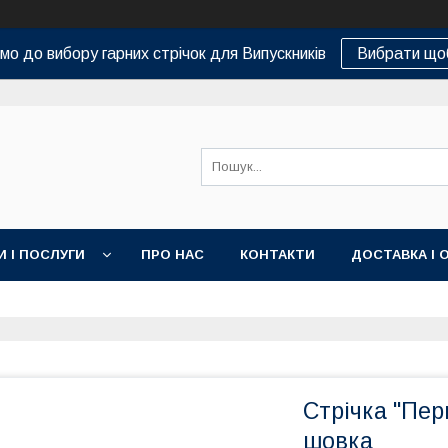
о до вибору гарних стрічок для Випускників
Вибрати що
И І ПОСЛУГИ
ПРО НАС
КОНТАКТИ
ДОСТАВКА І 
Стрічка "Пер
шовка