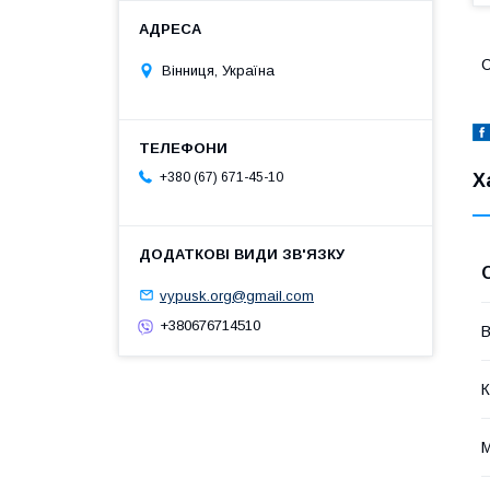
С
Вінниця, Україна
+380 (67) 671-45-10
Х
vypusk.org@gmail.com
+380676714510
В
К
М