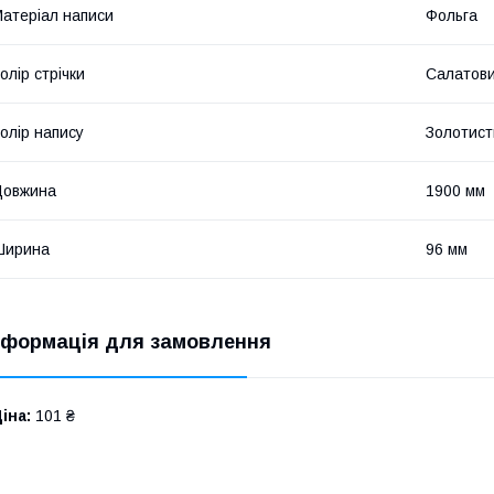
атеріал написи
Фольга
олір стрічки
Салатов
олір напису
Золотист
Довжина
1900 мм
Ширина
96 мм
нформація для замовлення
іна:
101 ₴