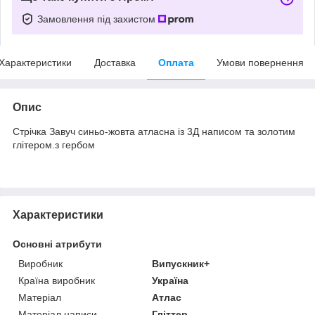
Замовлення під захистом
Характеристики
Доставка
Оплата
Умови повернення
Опис
Стрічка Завуч синьо-жовта атласна із 3Д написом та золотим
глітером.з гербом
Характеристики
Основні атрибути
Виробник
Випускник+
Країна виробник
Україна
Матеріал
Атлас
Матеріал написи
Гліттер