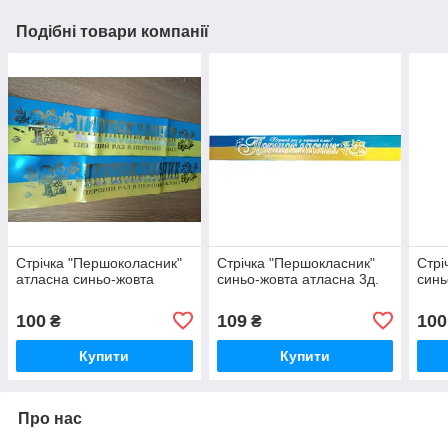
Подібні товари компанії
Стрічка "Першоколасник"
Стрічка "Першокласник"
Стрі
атласна синьо-жовта
синьо-жовта атласна 3д.
синь
100
109
100
₴
₴
Купити
Купити
Про нас