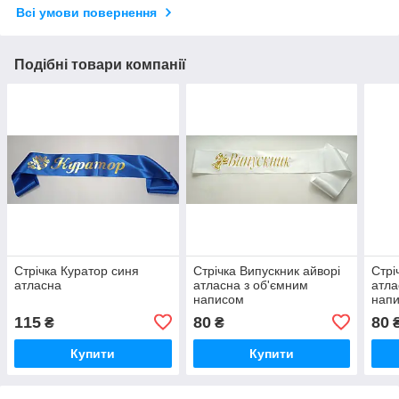
Всі умови повернення
Подібні товари компанії
Стрічка Куратор синя
Стрічка Випускник айворі
Стрі
атласна
атласна з об'ємним
атла
написом
нап
115
80
80
₴
₴
Купити
Купити