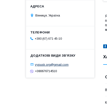
Вінниця, Україна
Я
п
п
м
+380 (67) 671-45-10
Х
vypusk.org@gmail.com
+380676714510
В
К