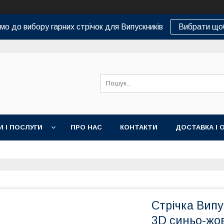
о до вибору гарних стрічок для Випускників
Вибрати що
И І ПОСЛУГИ
ПРО НАС
КОНТАКТИ
ДОСТАВКА І 
Стрічка Випу
3D синьо-жо