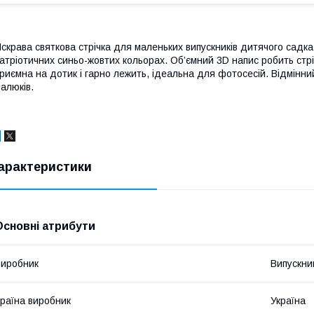
скрава святкова стрічка для маленьких випускників дитячого садка 
атріотичних синьо-жовтих кольорах. Об’ємний 3D напис робить стрі
риємна на дотик і гарно лежить, ідеальна для фотосесій. Відмінни
алюків.
арактеристики
Основні атрибути
иробник
Випускни
раїна виробник
Україна