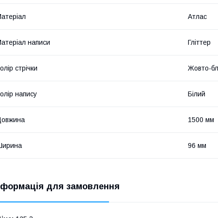
атеріал
Атлас
атеріал написи
Гліттер
олір стрічки
Жовто-бл
олір напису
Білий
Довжина
1500 мм
Ширина
96 мм
нформація для замовлення