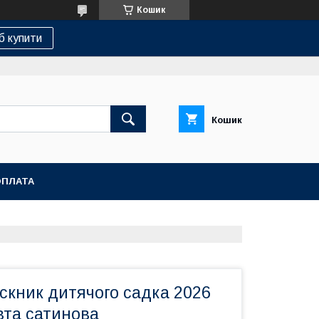
Кошик
б купити
Кошик
ОПЛАТА
скник дитячого садка 2026
вта сатинова