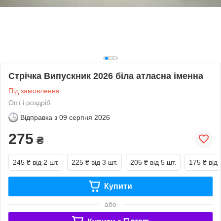
Стрічка Випускник 2026 біла атласна іменна
Під замовлення
Опт і роздріб
Відправка з
09 серпня 2026
275
₴
245 ₴
від 2 шт.
225 ₴
від 3 шт.
205 ₴
від 5 шт.
175 ₴
від 
Купити
або