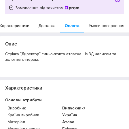
Замовлення під захистом
Характеристики
Доставка
Оплата
Умови повернення
Опис
Стрічка "Директор" синьо-жовта атласна із 3Д написом та
золотим глітером.
Характеристики
Основні атрибути
Виробник
Випускник+
Країна виробник
Україна
Матеріал
Атлас
Матеріал написи
Гліттер