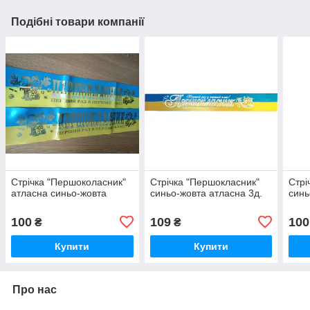
Подібні товари компанії
Стрічка "Першоколасник"
Стрічка "Першокласник"
Стрі
атласна синьо-жовта
синьо-жовта атласна 3д.
синь
100
109
100
₴
₴
Купити
Купити
Про нас