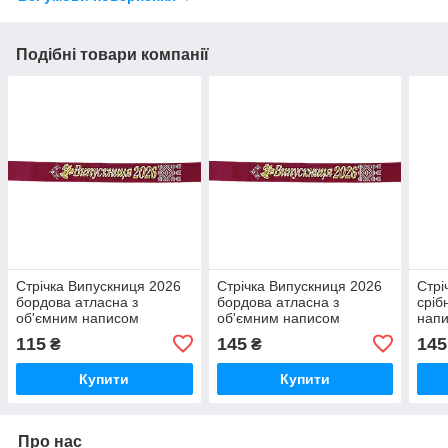
Подібні товари компанії
Стрічка Випускниця 2026
Стрічка Випускниця 2026
Стрі
бордова атласна з
бордова атласна з
сріб
об'ємним написом
об'ємним написом
нап
115
145
145
₴
₴
Купити
Купити
Про нас